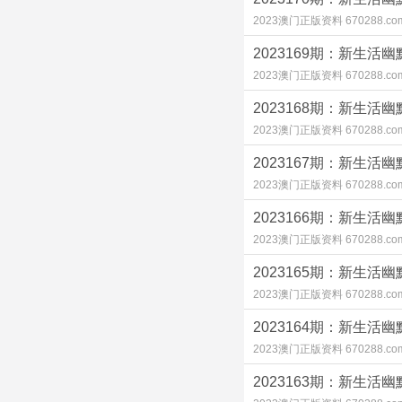
2023澳门正版资料 670288.co
2023169期：新生活幽
2023澳门正版资料 670288.co
2023168期：新生活幽
2023澳门正版资料 670288.co
2023167期：新生活幽
2023澳门正版资料 670288.co
2023166期：新生活幽
2023澳门正版资料 670288.co
2023165期：新生活幽
2023澳门正版资料 670288.co
2023164期：新生活幽
2023澳门正版资料 670288.co
2023163期：新生活幽